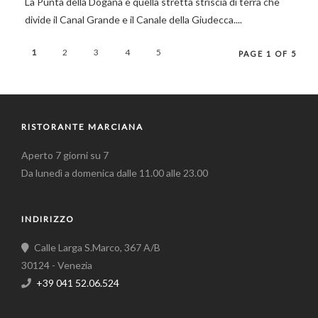
La Punta della Dogana è quella stretta striscia di terra che
divide il Canal Grande e il Canale della Giudecca....
1
2
3
4
5
PAGE 1 OF 5
RISTORANTE MARCIANA
Aperto 7 giorni su 7
Da lunedì a domenica dalle 11.00 alle 23.00
INDIRIZZO
Calle Larga S.Marco, 367 A/B
30124 - Venezia
+39 041 52.06.524