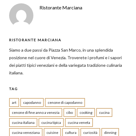
Ristorante Marciana
RISTORANTE MARCIANA
Siamo a due passi da Piazza San Marco, in una splendida
posizione nel cuore di Venezia. Troverete i profumi e i sapori
dei piatti tipici veneziani e della variegata tradizione culinaria
italiana.
TAG
art
capodanno
cenone di capodanno
cenone di fine anno a venezia
cibo
cooking
cucina
cucina italiana
cucina tipica
cucina veneta
cucina veneziana
cuisine
cultura
curiosità
dinning