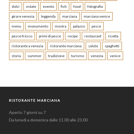
dolci
estate
evento
fish
food
fotografia
girare venezia
leggenda
marciana
marciana venice
menu
monumento
mostra
palazzo
pesce
pesce fresco
primi di pesce
recipe
restaurant
ricetta
ristorante a venezia
ristorante marciana
salute
spaghetti
storia
summer
tradizione
turismo
venezia
venice
RISTORANTE MARCIANA
Aperto 7 giorni su 7
Da lunedì a domenica dalle 11.00 alle 23.00