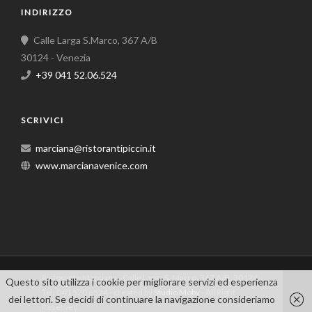
INDIRIZZO
Calle Larga S.Marco, 367 A/B
30124 - Venezia
+39 041 52.06.524
SCRIVICI
marciana@ristorantipiccin.it
www.marcianavenice.com
Ristorante Marciana - Calle Larga S. Marco, 367 A/B, 30124
Questo sito utilizza i cookie per migliorare servizi ed esperienza
Tel. 041 520 6524 - created by
Studio Moby
- All Right
dei lettori. Se decidi di continuare la navigazione consideriamo
Reserved.