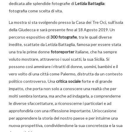
dedicata alle splendide fotografie di
Letizia Battaglia
:
fotografia come scelta di vita.
La mostra si sta svolgendo presso la Casa dei Tre Oci, sull’isola
della Giudecca e sarà presente fino al 18 Agosto 2019. Un
percorso espositivo di
300 fotografie
, tra le quali diverse
inedite, scattate da Letizia Battaglia, famosa per essere stata
una tra le prime donne
fotoreporter
italiane, che ha sempre
voluto mostrare, attraverso i suoi scatti, la sua Sicilia. Si
possono così ammirare i ritratti di donne, uomini, bambini e il
vero volto di una città come Palermo, distrutta da un contesto
politico controverso. Una
critica sociale
forte e di grande
impatto, che porta non solo a conoscere una realtà che per
molti sembra lontana, ma anche ad indagarla, a comprenderne
le diverse sfaccettature, a riconoscerne i particolari e ad
approfondirla con una riflessione importante. Un’occasione
per apprendere la storia del nostro paese e per intuirne una
nuova prospettiva, condividendone la sua concretezza e la sua